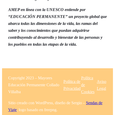
AMEP en línea con la UNESCO entiende por
“EDUCACIÓN PERMANENTE” un proyecto global que
abarca todas las dimensiones de la vida, las ramas del
saber y los conocimientos que puedan adquirirse
contribuyendo al desarrollo y bienestar de las personas y
los pueblos en todas las etapas de la vida.
Copyright 2023 – Mayores
Política
Política de
Aviso
Educación Permanente Collado
de
Privacidad
Legal
Villalba
Cookies
Sitio creado con WordPress, diseño de Sergio –
Sendas de
Viaje
, logo basado en freepng.